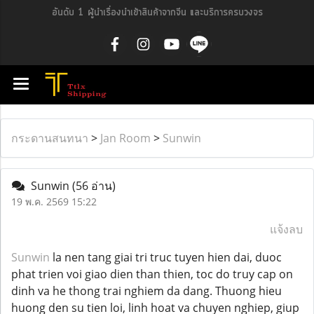
อันดับ 1 ผู้นำเรื่องนำเข้าสินค้าจากจีน และบริการครบวงจร
กระดานสนทนา
>
Jan Room
>
Sunwin
Sunwin
(56 อ่าน)
19 พ.ค. 2569 15:22
แจ้งลบ
Sunwin
la nen tang giai tri truc tuyen hien dai, duoc
phat trien voi giao dien than thien, toc do truy cap on
dinh va he thong trai nghiem da dang. Thuong hieu
huong den su tien loi, linh hoat va chuyen nghiep, giup