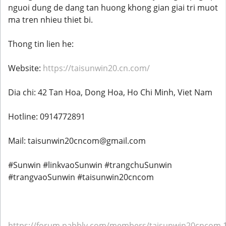
nguoi dung de dang tan huong khong gian giai tri muot
ma tren nhieu thiet bi.
Thong tin lien he:
Website:
https://taisunwin20.cn.com/
Dia chi: 42 Tan Hoa, Dong Hoa, Ho Chi Minh, Viet Nam
Hotline: 0914772891
Mail: taisunwin20cncom@gmail.com
#Sunwin #linkvaoSunwin #trangchuSunwin
#trangvaoSunwin #taisunwin20cncom
https://forum.pabbly.com/members/taisunwin20cncom.