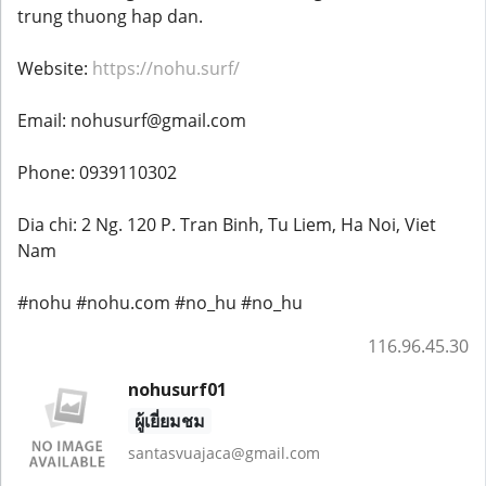
trung thuong hap dan.
Website:
https://nohu.surf/
Email: nohusurf@gmail.com
Phone: 0939110302
Dia chi: 2 Ng. 120 P. Tran Binh, Tu Liem, Ha Noi, Viet
Nam
#nohu #nohu.com #no_hu #no_hu
116.96.45.30
nohusurf01
ผู้เยี่ยมชม
santasvuajaca@gmail.com