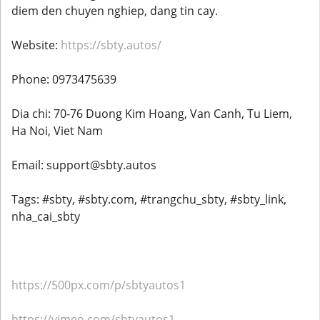
diem den chuyen nghiep, dang tin cay.
Website:
https://sbty.autos/
Phone: 0973475639
Dia chi: 70-76 Duong Kim Hoang, Van Canh, Tu Liem,
Ha Noi, Viet Nam
Email: support@sbty.autos
Tags: #sbty, #sbty.com, #trangchu_sbty, #sbty_link,
nha_cai_sbty
https://500px.com/p/sbtyautos1
https://vimeo.com/sbtyautos1