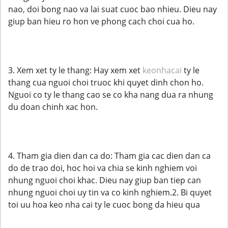
nao, doi bong nao va lai suat cuoc bao nhieu. Dieu nay
giup ban hieu ro hon ve phong cach choi cua ho.
3. Xem xet ty le thang: Hay xem xet
keonhacai
ty le
thang cua nguoi choi truoc khi quyet dinh chon ho.
Nguoi co ty le thang cao se co kha nang dua ra nhung
du doan chinh xac hon.
4. Tham gia dien dan ca do: Tham gia cac dien dan ca
do de trao doi, hoc hoi va chia se kinh nghiem voi
nhung nguoi choi khac. Dieu nay giup ban tiep can
nhung nguoi choi uy tin va co kinh nghiem.2. Bi quyet
toi uu hoa keo nha cai ty le cuoc bong da hieu qua