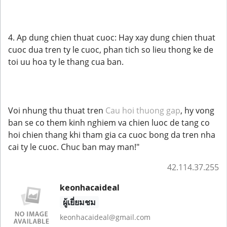
4. Ap dung chien thuat cuoc: Hay xay dung chien thuat
cuoc dua tren ty le cuoc, phan tich so lieu thong ke de
toi uu hoa ty le thang cua ban.
Voi nhung thu thuat tren
Cau hoi thuong gap
, hy vong
ban se co them kinh nghiem va chien luoc de tang co
hoi chien thang khi tham gia ca cuoc bong da tren nha
cai ty le cuoc. Chuc ban may man!"
42.114.37.255
keonhacaideal
ผู้เยี่ยมชม
keonhacaideal@gmail.com