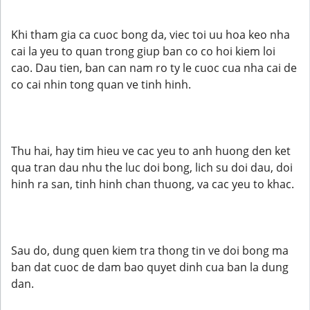
Khi tham gia ca cuoc bong da, viec toi uu hoa keo nha
cai la yeu to quan trong giup ban co co hoi kiem loi
cao. Dau tien, ban can nam ro ty le cuoc cua nha cai de
co cai nhin tong quan ve tinh hinh.
Thu hai, hay tim hieu ve cac yeu to anh huong den ket
qua tran dau nhu the luc doi bong, lich su doi dau, doi
hinh ra san, tinh hinh chan thuong, va cac yeu to khac.
Sau do, dung quen kiem tra thong tin ve doi bong ma
ban dat cuoc de dam bao quyet dinh cua ban la dung
dan.