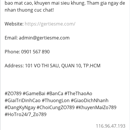
bao mat cao, khuyen mai sieu khung. Tham gia ngay de
nhan thuong cuc chat!
Website:
https://gertiesme.com/
Email: admin@gertiesme.com
Phone: 0901 567 890
Address: 101 VO THI SAU, QUAN 10, TP.HCM
#ZO789 #GameBai #BanCa #TheThaoAo
#GiaiTriDinhCao #ThuongLon #GiaoDichNhanh
#DangKyNgay #ChoiCungZO789 #KhuyenMaiZo789
#HoTro24/7_Zo789
116.96.47.193