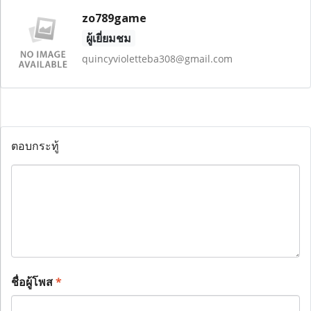
zo789game
ผู้เยี่ยมชม
quincyvioletteba308@gmail.com
ตอบกระทู้
ชื่อผู้โพส
*