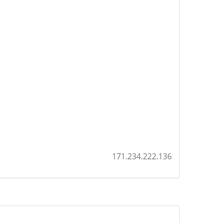
171.234.222.136