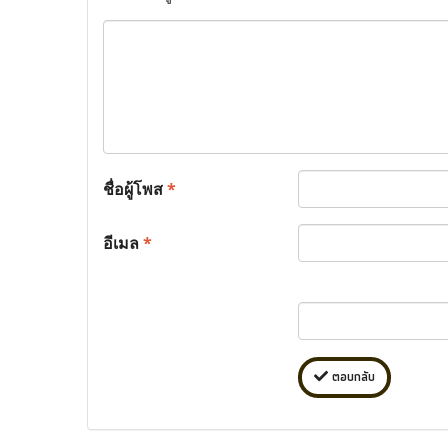
ชื่อผู้โพส
*
อีเมล
*
ตอบกลับ