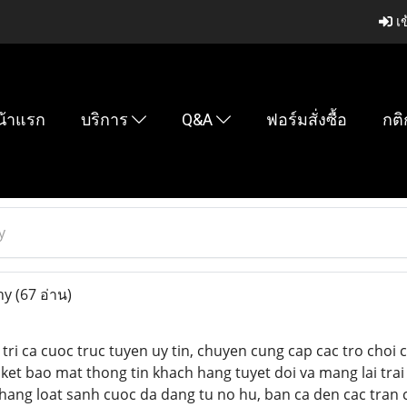
เข
น้าแรก
บริการ
Q&A
ฟอร์มสั่งซื้อ
กติ
y
hy
(67 อ่าน)
 tri ca cuoc truc tuyen uy tin, chuyen cung cap cac tro choi
ket bao mat thong tin khach hang tuyet doi va mang lai trai
ang loat sanh cuoc da dang tu no hu, ban ca den cac tran 