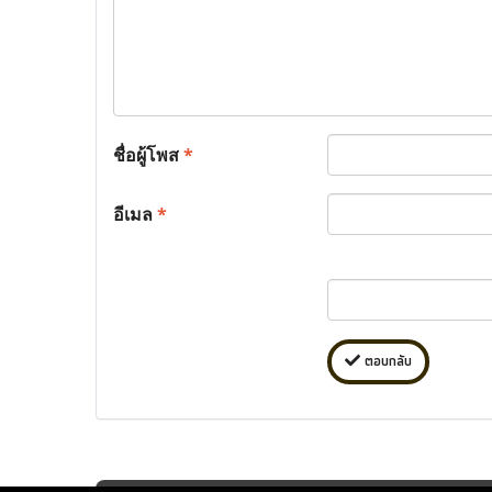
ชื่อผู้โพส
*
อีเมล
*
ตอบกลับ