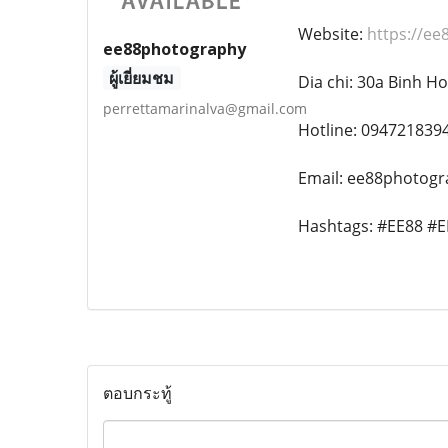
Website:
https://ee
ee88photography
ผู้เยี่ยมชม
Dia chi: 30a Binh H
perrettamarinalva@gmail.com
Hotline: 094721839
Email: ee88photog
Hashtags: #EE88 #
ตอบกระทู้