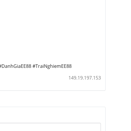
 #DanhGiaEE88 #TraiNghiemEE88
149.19.197.153