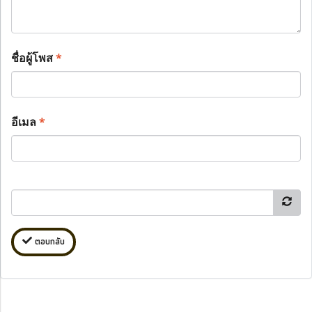
ชื่อผู้โพส
*
อีเมล
*
ตอบกลับ