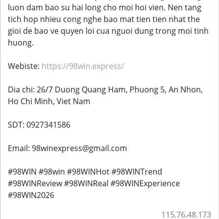
luon dam bao su hai long cho moi hoi vien. Nen tang
tich hop nhieu cong nghe bao mat tien tien nhat the
gioi de bao ve quyen loi cua nguoi dung trong moi tinh
huong.
Webiste:
https://98win.express/
Dia chi: 26/7 Duong Quang Ham, Phuong 5, An Nhon,
Ho Chi Minh, Viet Nam
SDT: 0927341586
Email: 98winexpress@gmail.com
#98WIN #98win #98WINHot #98WINTrend
#98WINReview #98WINReal #98WINExperience
#98WIN2026
115.76.48.173