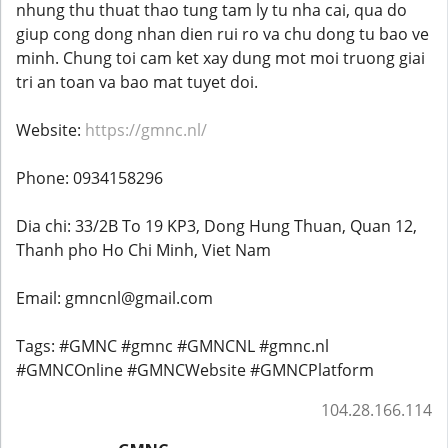
nhung thu thuat thao tung tam ly tu nha cai, qua do
giup cong dong nhan dien rui ro va chu dong tu bao ve
minh. Chung toi cam ket xay dung mot moi truong giai
tri an toan va bao mat tuyet doi.
Website:
https://gmnc.nl/
Phone: 0934158296
Dia chi: 33/2B To 19 KP3, Dong Hung Thuan, Quan 12,
Thanh pho Ho Chi Minh, Viet Nam
Email: gmncnl@gmail.com
Tags: #GMNC #gmnc #GMNCNL #gmnc.nl
#GMNCOnline #GMNCWebsite #GMNCPlatform
104.28.166.114