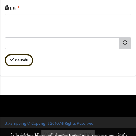
อีเมล
*
ตอบกลับ
ttlxshipping © Copyright 2010 All Rights Reserved.
ผู้เข้าชมวันนี้
9,166