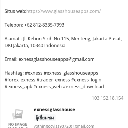
Situs web:
https://www.glasshouseapps.com/
Telepon: +62 812-8335-7993
Alamat : Jl. Kebon Sirih No.115, Menteng, Jakarta Pusat,
DKI Jakarta, 10340 Indonesia
Email: exnessglasshouseapps@gmail.com
Hashtag: #exness #exness_glasshouseapps
#forex_exness #trader_exness #exness_login
#exness_apk #exness_web #exness_download
103.152.18.154
exnessglasshouse
ผู้เยี่ยมชม
vothingocylss90720@gmail.com