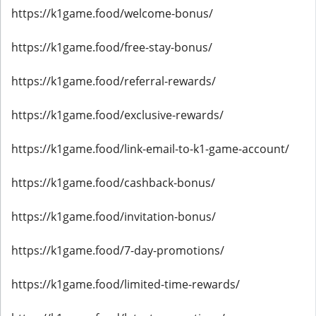
https://k1game.food/welcome-bonus/
https://k1game.food/free-stay-bonus/
https://k1game.food/referral-rewards/
https://k1game.food/exclusive-rewards/
https://k1game.food/link-email-to-k1-game-account/
https://k1game.food/cashback-bonus/
https://k1game.food/invitation-bonus/
https://k1game.food/7-day-promotions/
https://k1game.food/limited-time-rewards/