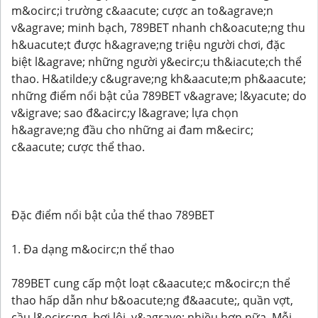
m&ocirc;i trường c&aacute; cược an to&agrave;n
v&agrave; minh bạch, 789BET nhanh ch&oacute;ng thu
h&uacute;t được h&agrave;ng triệu người chơi, đặc
biệt l&agrave; những người y&ecirc;u th&iacute;ch thể
thao. H&atilde;y c&ugrave;ng kh&aacute;m ph&aacute;
những điểm nổi bật của 789BET v&agrave; l&yacute; do
v&igrave; sao đ&acirc;y l&agrave; lựa chọn
h&agrave;ng đầu cho những ai đam m&ecirc;
c&aacute; cược thể thao.
Đặc điểm nổi bật của thể thao 789BET
1. Đa dạng m&ocirc;n thể thao
789BET cung cấp một loạt c&aacute;c m&ocirc;n thể
thao hấp dẫn như b&oacute;ng đ&aacute;, quần vợt,
cầu l&ocirc;ng, bơi lội, v&agrave; nhiều hơn nữa. Mỗi