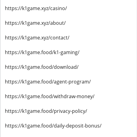
https://k1game.xyz/casino/
https://k1game.xyz/about/
https://k1game.xyz/contact/
https://k1game.food/k1-gaming/
https://k1game.food/download/
https://k1game.food/agent-program/
https://k1game.food/withdraw-money/
https://k1game.food/privacy-policy/
https://k1game.food/daily-deposit-bonus/