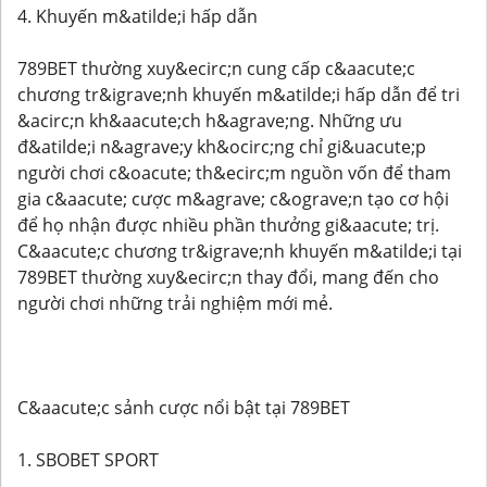
4. Khuyến m&atilde;i hấp dẫn
789BET thường xuy&ecirc;n cung cấp c&aacute;c
chương tr&igrave;nh khuyến m&atilde;i hấp dẫn để tri
&acirc;n kh&aacute;ch h&agrave;ng. Những ưu
đ&atilde;i n&agrave;y kh&ocirc;ng chỉ gi&uacute;p
người chơi c&oacute; th&ecirc;m nguồn vốn để tham
gia c&aacute; cược m&agrave; c&ograve;n tạo cơ hội
để họ nhận được nhiều phần thưởng gi&aacute; trị.
C&aacute;c chương tr&igrave;nh khuyến m&atilde;i tại
789BET thường xuy&ecirc;n thay đổi, mang đến cho
người chơi những trải nghiệm mới mẻ.
C&aacute;c sảnh cược nổi bật tại 789BET
1. SBOBET SPORT