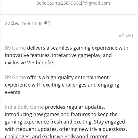
BelleCounts2581986CjP@gmail.com
#1
27 มี.ค. 2568 13:35
แจ้งลบ
B9 Game
delivers a seamless gaming experience with
innovative features, interactive gameplay, and
exclusive VIP benefits.
B9 Game
offers a high-quality entertainment
experience with exciting challenges and engaging
events.
India Bolly Game
provides regular updates,
introducing new games and features to keep the
gaming experience fresh and exciting. Stay engaged
with frequent updates, offering new trivia questions,
challenges, and exclusive Bollywood content.