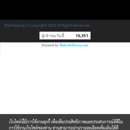
ttlxshipping © Copyright 2010 All Rights Reserved.
ผู้เข้าชมวันนี้
10,351
Powered by
MakeWebEasy.com
เว็บไซต์นี้มีการใช้งานคุกกี้ เพื่อเพิ่มประสิทธิภาพและประสบการณ์ที่ดีใน
การใช้งานเว็บไซต์ของท่าน ท่านสามารถอ่านรายละเอียดเพิ่มเติมได้ที่