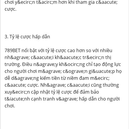
chơi y&ecirc;n t&acirc;m hơn khi tham gia c&aacute;
cược.
3. Tỷ lệ cược hấp dẫn
789BET nổi bật với tỷ lệ cược cao hơn so với nhiều
nh&agrave; c&aacute;i kh&aacute;c tr&ecirc;n thị
trường. Điều n&agrave;y kh&ocirc;ng chỉ tạo động lực
cho người chơi m&agrave; c&ograve;n gi&uacute;p họ
dễ d&agrave;ng kiếm tiền từ niềm đam m&ecirc;
c&aacute; cược. Nh&agrave; c&aacute;i cũng thường
xuy&ecirc;n cập nhật tỷ lệ cược để đảm bảo
t&iacute;nh cạnh tranh v&agrave; hấp dẫn cho người
chơi.