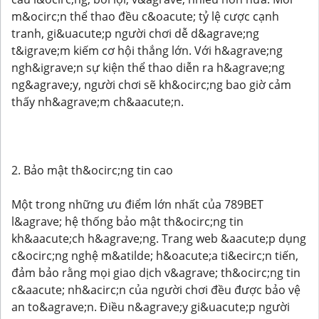
m&ocirc;n thể thao đều c&oacute; tỷ lệ cược cạnh
tranh, gi&uacute;p người chơi dễ d&agrave;ng
t&igrave;m kiếm cơ hội thắng lớn. Với h&agrave;ng
ngh&igrave;n sự kiện thể thao diễn ra h&agrave;ng
ng&agrave;y, người chơi sẽ kh&ocirc;ng bao giờ cảm
thấy nh&agrave;m ch&aacute;n.
2. Bảo mật th&ocirc;ng tin cao
Một trong những ưu điểm lớn nhất của 789BET
l&agrave; hệ thống bảo mật th&ocirc;ng tin
kh&aacute;ch h&agrave;ng. Trang web &aacute;p dụng
c&ocirc;ng nghệ m&atilde; h&oacute;a ti&ecirc;n tiến,
đảm bảo rằng mọi giao dịch v&agrave; th&ocirc;ng tin
c&aacute; nh&acirc;n của người chơi đều được bảo vệ
an to&agrave;n. Điều n&agrave;y gi&uacute;p người