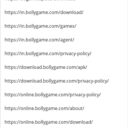
https://in.bollygame.com/download/
https://in.bollygame.com/games/
https://in.bollygame.com/agent/
https://in.bollygame.com/privacy-policy/
https://download.bollygame.com/apk/
https://download.bollygame.com/privacy-policy/
https://online.bollygame.com/privacy-policy/
https://online.bollygame.com/about/
https://online.bollygame.com/download/