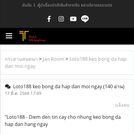
อันดับ 1 ผู้นำเรื่องนำเข้าสินค้าจากจีน และบริการครบวงจร
กระดานสนทนา
>
Jan Room
>
Loto188 keo bong da hap
dan moi ngay
Loto188 keo bong da hap dan moi ngay
(140 อ่าน)
17 มี.ค. 2568 17:49
แจ้งลบ
"Loto188 - Diem den tin cay cho nhung keo bong da
hap dan hang ngay