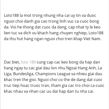
Loto188 la mot trong nhung nha cai uy tin va duoc
nguoi choi danh gia cao trong linh vuc ca cuoc bong
da. Voi he thong dat cuoc da dang, cap nhat ty le keo
lien tuc va dich vu khach hang chuyen nghiep, Loto188
da thu hut hang ngan nguoi choi tren khap Viet Nam.
Dac biet,
loto 188
cung cap cac keo bong da hap dan
hang ngay tu cac giai dau lon nhu Ngoai Hang Anh, La
Liga, Bundesliga, Champions League va nhieu giai dau
khac tren the gioi. Nguoi choi co the de dang dat cuoc
truc tiep hoac truoc tran, tham gia cac tro choi ca cuoc
khac nhau va nhan cac uu dai hap dan tu nha cai.