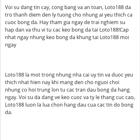
Voi su dang tin cay, cong bang va an toan, Loto188 da
tro thanh diem den ly tuong cho nhung ai yeu thich ca
cuoc bong da. Hay tham gia ngay de trai nghiem su
hap dan va thu vi tu cac keo bong da tai Loto188!Cap
nhat ngay nhung keo bong da khung tai Loto188 moi
ngay
Loto188 la mot trong nhung nha cai uy tin va duoc yeu
thich nhat hien nay khi mang den cho nguoi choi
nhung co hoi trung lon tu cac tran dau bong da hang
ngay. Voi su da dang ve keo cuoc va ty le thang cuc cao,
Loto188 luon la lua chon hang dau cua cac tin do bong
da.