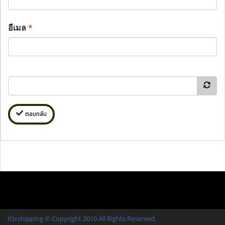
อีเมล
*
ตอบกลับ
ttlxshipping © Copyright 2010 All Rights Reserved.