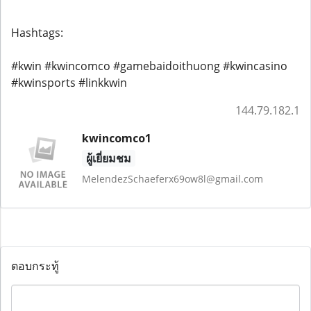
Hashtags:
#kwin #kwincomco #gamebaidoithuong #kwincasino
#kwinsports #linkkwin
144.79.182.1
kwincomco1
ผู้เยี่ยมชม
MelendezSchaeferx69ow8l@gmail.com
ตอบกระทู้