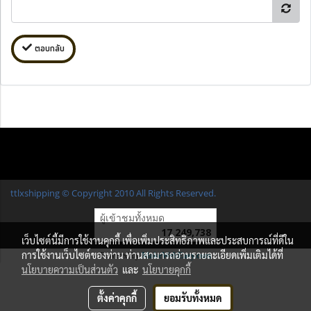
ตอบกลับ
ttlxshipping © Copyright 2010 All Rights Reserved.
ผู้เข้าชมทั้งหมด
17,249,738
เว็บไซต์นี้มีการใช้งานคุกกี้ เพื่อเพิ่มประสิทธิภาพและประสบการณ์ที่ดีใน
การใช้งานเว็บไซต์ของท่าน ท่านสามารถอ่านรายละเอียดเพิ่มเติมได้ที่
Powered by
MakeWebEasy.com
นโยบายความเป็นส่วนตัว
และ
นโยบายคุกกี้
ตั้งค่าคุกกี้
ยอมรับทั้งหมด