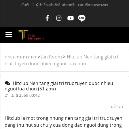
อันดับ 1 ผู้นำเรื่องนำเข้าสินค้าจากจีน และบริการครบวงจร
กระดานสนทนา
>
Jan Room
>
Hitclub Nen tang giai tri
truc tuyen duoc nhieu nguoi lua chon
Hitclub Nen tang giai tri truc tuyen duoc nhieu
nguoi lua chon
(51 อ่าน)
21 เม.ย 2569 00:42
แจ้งลบ
Hitclub la mot trong nhung nen tang giai tri truc tuyen
dang thu hut su chu y cua dong dao nguoi dung trong