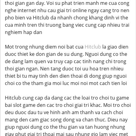
thoi gian gan day. Voi su phat trien manh me cua cong
nghe internet nhu cau giai tri online ngay cang tro nen
pho bien va Hitclub da nhanh chong khang dinh vi the
cua minh tren thi truong bang viec cung cap nhieu trai
nghiem hap dan
Mot trong nhung diem noi bat cua
Hitclub
la giao dien
duoc thiet ke don gian de su dung. Nguoi dung co the
de dang lam quen va truy cap cac tinh nang chi trong
thoi gian ngan. Nen tang duoc toi uu hoa tren nhieu
thiet bi tu may tinh den dien thoai di dong giup nguoi
choi co the tham gia moi luc moi noi mot cach tien loi
Hitclub cung cap da dang cac the loai tro choi tu game
bai slot game den cac tro choi giai tri khac. Moi tro choi
deu duoc dau tu ve hinh anh am thanh va cach choi
mang den cam giac song dong va chan thuc. Dieu nay
giup nguoi dung co the thu gian va tan huong nhung
giay phut giai tri thoai mai sau nhung gio lam viec met