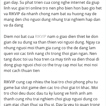
gan day. Su phat trien cua cong nghe internet da giup
linh vuc giai tri online tro nen pho bien hon bao gio het
va RIKVIP da nhanh chong nam bat xu huong nay de
mang den cho nguoi dung nhung trai nghiem hap dan
va da dang
Diem noi bat cua
RIKVIP
nam o giao dien thiet ke don
gian de su dung va than thien voi nguoi dung. Ngay ca
nhung nguoi moi tham gia cung co the de dang lam
quen voi cac tinh nang chi trong thoi gian ngan. Nen
tang duoc toi uu hoa tren ca may tinh va dien thoai di
dong giup nguoi choi co the truy cap moi luc moi noi
mot cach thuan tien
RIKVIP cung cap nhieu the loai tro choi phong phu tu
game bai slot game den cac tro choi giai tri khac. Moi
tro choi deu duoc dau tu ky luong ve hinh anh am
thanh cung nhu trai nghiem choi giup nguoi dung co
cam giac chan thuc va thu vi. Day la yeu to quan trong