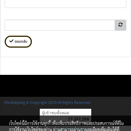
ตอบกลับ
ttlxshipping © Copyright 2010 All Rights Reserved.
ผู้เข้าชมวันนี้
12,453
Powered by
MakeWebEasy.com
เว็บไซต์นี้มีการใช้งานคุกกี้ เพื่อเพิ่มประสิทธิภาพและประสบการณ์ที่ดีใน
การใช้งานเว็บไซต์ของท่าน ท่านสามารถอ่านรายละเอียดเพิ่มเติมได้ที่