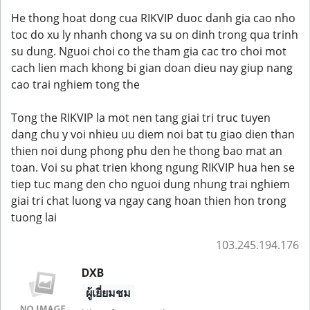
He thong hoat dong cua RIKVIP duoc danh gia cao nho
toc do xu ly nhanh chong va su on dinh trong qua trinh
su dung. Nguoi choi co the tham gia cac tro choi mot
cach lien mach khong bi gian doan dieu nay giup nang
cao trai nghiem tong the
Tong the RIKVIP la mot nen tang giai tri truc tuyen
dang chu y voi nhieu uu diem noi bat tu giao dien than
thien noi dung phong phu den he thong bao mat an
toan. Voi su phat trien khong ngung RIKVIP hua hen se
tiep tuc mang den cho nguoi dung nhung trai nghiem
giai tri chat luong va ngay cang hoan thien hon trong
tuong lai
103.245.194.176
DXB
ผู้เยี่ยมชม