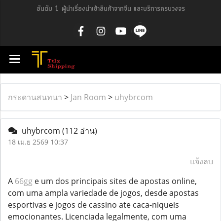
อันดับ 1 ผู้นำเรื่องนำเข้าสินค้าจากจีน และบริการครบวงจร
กระดานสนทนา
>
Jan Room
>
uhybrcom
uhybrcom
(112 อ่าน)
18 เม.ย 2569 10:37
แจ้งลบ
A
66gg
e um dos principais sites de apostas online,
com uma ampla variedade de jogos, desde apostas
esportivas e jogos de cassino ate caca-niqueis
emocionantes. Licenciada legalmente, com uma