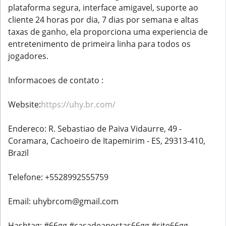
plataforma segura, interface amigavel, suporte ao
cliente 24 horas por dia, 7 dias por semana e altas
taxas de ganho, ela proporciona uma experiencia de
entretenimento de primeira linha para todos os
jogadores.
Informacoes de contato :
Website:
https://uhy.br.com/
Endereco: R. Sebastiao de Paiva Vidaurre, 49 -
Coramara, Cachoeiro de Itapemirim - ES, 29313-410,
Brazil
Telefone: +5528992555759
Email: uhybrcom@gmail.com
Hashtag: #66gg #casadeapostas66gg #site66gg