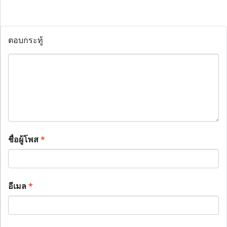
ตอบกระทู้
ชื่อผู้โพส
*
อีเมล
*