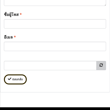
ชื่อผู้โพส
*
อีเมล
*
ตอบกลับ