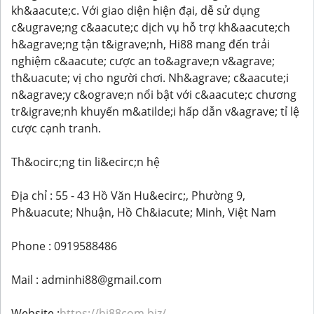
kh&aacute;c. Với giao diện hiện đại, dễ sử dụng
c&ugrave;ng c&aacute;c dịch vụ hỗ trợ kh&aacute;ch
h&agrave;ng tận t&igrave;nh, Hi88 mang đến trải
nghiệm c&aacute; cược an to&agrave;n v&agrave;
th&uacute; vị cho người chơi. Nh&agrave; c&aacute;i
n&agrave;y c&ograve;n nổi bật với c&aacute;c chương
tr&igrave;nh khuyến m&atilde;i hấp dẫn v&agrave; tỉ lệ
cược cạnh tranh.
Th&ocirc;ng tin li&ecirc;n hệ
Địa chỉ : 55 - 43 Hồ Văn Hu&ecirc;, Phường 9,
Ph&uacute; Nhuận, Hồ Ch&iacute; Minh, Việt Nam
Phone : 0919588486
Mail : adminhi88@gmail.com
Website :
https://hi88com.biz/