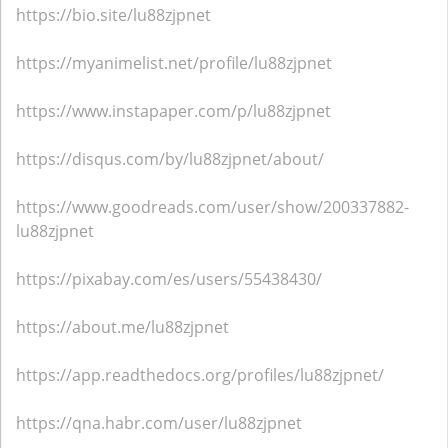
https://bio.site/lu88zjpnet
https://myanimelist.net/profile/lu88zjpnet
https://www.instapaper.com/p/lu88zjpnet
https://disqus.com/by/lu88zjpnet/about/
https://www.goodreads.com/user/show/200337882-
lu88zjpnet
https://pixabay.com/es/users/55438430/
https://about.me/lu88zjpnet
https://app.readthedocs.org/profiles/lu88zjpnet/
https://qna.habr.com/user/lu88zjpnet