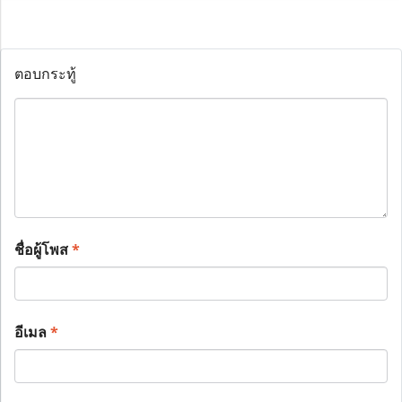
ตอบกระทู้
ชื่อผู้โพส
*
อีเมล
*