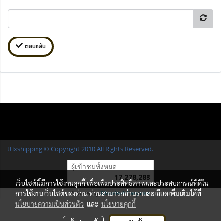
ตอบกลับ
ttlxshipping © Copyright 2010 All Rights Reserved.
ผู้เข้าชมทั้งหมด
17,278,288
เว็บไซต์นี้มีการใช้งานคุกกี้ เพื่อเพิ่มประสิทธิภาพและประสบการณ์ที่ดีใน
การใช้งานเว็บไซต์ของท่าน ท่านสามารถอ่านรายละเอียดเพิ่มเติมได้ที่
Powered by
MakeWebEasy.com
นโยบายความเป็นส่วนตัว
และ
นโยบายคุกกี้