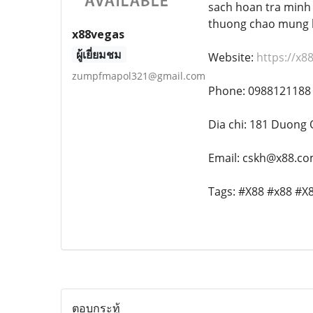
sach hoan tra minh
thuong chao mung l
x88vegas
ผู้เยี่ยมชม
Website:
https://x8
zumpfmapol321@gmail.com
Phone: 0988121188
Dia chi: 181 Duong 
Email: cskh@x88.c
Tags: #X88 #x88 #
ตอบกระทู้