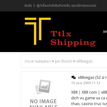
อันดับ 1 ผู้นำเรื่องนำเข้าสินค้าจากจีน และบริการครบวงจร
ห
กระดานสนทนา
>
Jan Room
>
x88vegas
x88vegas
(52 อ่า
15 เม.ย 2569 11:12
X88 | X88 com | x88.
dich vu game va ca c
thao, casino truc tu