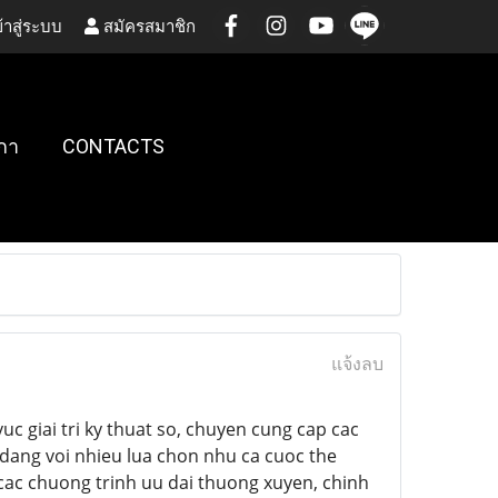
้าสู่ระบบ
สมัครสมาชิก
กา
CONTACTS
แจ้งลบ
uc giai tri ky thuat so, chuyen cung cap cac
a dang voi nhieu lua chon nhu ca cuoc the
i cac chuong trinh uu dai thuong xuyen, chinh