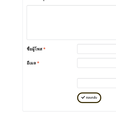
ชื่อผู้โพส
*
อีเมล
*
ตอบกลับ