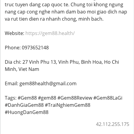
truc tuyen dang cap quoc te. Chung toi khong ngung
nang cap cong nghe nham dam bao moi giao dich nap
va rut tien dien ra nhanh chong, minh bach.
Website:
https://gem88.health/
Phone: 0973652148
Dia chi: 27 Vinh Phu 13, Vinh Phu, Binh Hoa, Ho Chi
Minh, Viet Nam
Email: gem88health@gmail.com
Tags: #Gem88 #gem88 #Gem88Review #Gem88LaGi
#DanhGiaGem88 #TraiNghiemGem88
#HuongDanGem88
42.112.255.175