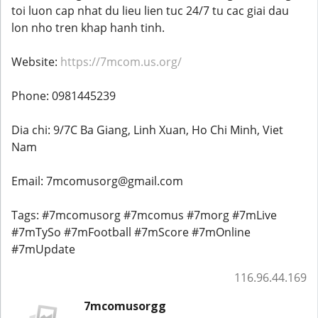
toi luon cap nhat du lieu lien tuc 24/7 tu cac giai dau
lon nho tren khap hanh tinh.
Website:
https://7mcom.us.org/
Phone: 0981445239
Dia chi: 9/7C Ba Giang, Linh Xuan, Ho Chi Minh, Viet
Nam
Email: 7mcomusorg@gmail.com
Tags: #7mcomusorg #7mcomus #7morg #7mLive
#7mTySo #7mFootball #7mScore #7mOnline
#7mUpdate
116.96.44.169
7mcomusorgg