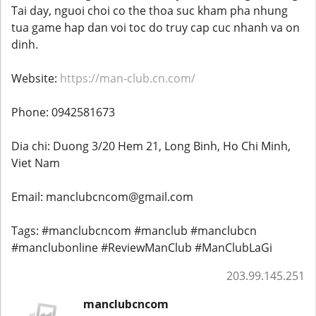
Tai day, nguoi choi co the thoa suc kham pha nhung
tua game hap dan voi toc do truy cap cuc nhanh va on
dinh.
Website:
https://man-club.cn.com/
Phone: 0942581673
Dia chi: Duong 3/20 Hem 21, Long Binh, Ho Chi Minh,
Viet Nam
Email: manclubcncom@gmail.com
Tags: #manclubcncom #manclub #manclubcn
#manclubonline #ReviewManClub #ManClubLaGi
203.99.145.251
manclubcncom