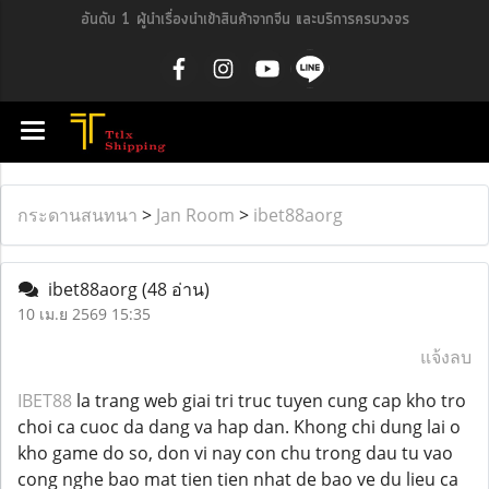
อันดับ 1 ผู้นำเรื่องนำเข้าสินค้าจากจีน และบริการครบวงจร
กระดานสนทนา
>
Jan Room
>
ibet88aorg
ibet88aorg
(48 อ่าน)
10 เม.ย 2569 15:35
แจ้งลบ
IBET88
la trang web giai tri truc tuyen cung cap kho tro
choi ca cuoc da dang va hap dan. Khong chi dung lai o
kho game do so, don vi nay con chu trong dau tu vao
cong nghe bao mat tien tien nhat de bao ve du lieu ca