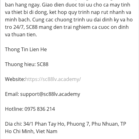
ban hang ngay. Giao dien duoc toi uu cho ca may tinh
va thiet bi di dong, ket hop quy trinh nap rut nhanh va
minh bach. Cung cac chuong trinh uu dai dinh ky va ho
tro 24/7, SC88 mang den trai nghiem ca cuoc on dinh
va thuan tien.
Thong Tin Lien He
Thuong hieu: SC88
Website:
https://sc88lv.academy/
Email: support@sc88lv.academy
Hotline: 0975 836 214
Dia chi: 34/1 Phan Tay Ho, Phuong 7, Phu Nhuan, TP
Ho Chi Minh, Viet Nam