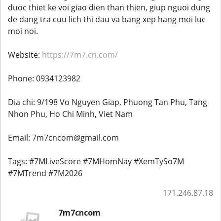
duoc thiet ke voi giao dien than thien, giup nguoi dung
de dang tra cuu lich thi dau va bang xep hang moi luc
moi noi.
Website:
https://7m7.cn.com/
Phone: 0934123982
Dia chi: 9/198 Vo Nguyen Giap, Phuong Tan Phu, Tang
Nhon Phu, Ho Chi Minh, Viet Nam
Email: 7m7cncom@gmail.com
Tags: #7MLiveScore #7MHomNay #XemTySo7M
#7MTrend #7M2026
171.246.87.18
7m7cncom