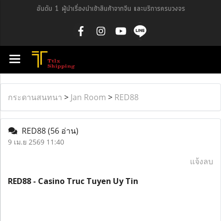
อันดับ 1 ผู้นำเรื่องนำเข้าสินค้าจากจีน และบริการครบวงจร
กระดานสนทนา
>
Jan Room
>
RED88
RED88
(56 อ่าน)
9 เม.ย 2569 11:40
แจ้งลบ
RED88 - Casino Truc Tuyen Uy Tin