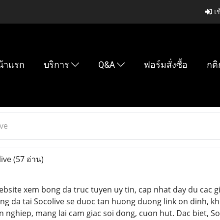
เข
น้าแรก
บริการ
Q&A
ฟอร์มสั่งซื้อ
กติ
ve
live
(57 อ่าน)
bsite xem bong da truc tuyen uy tin, cap nhat day du cac 
ong da tai Socolive se duoc tan huong duong link on dinh, k
n nghiep, mang lai cam giac soi dong, cuon hut. Dac biet, 