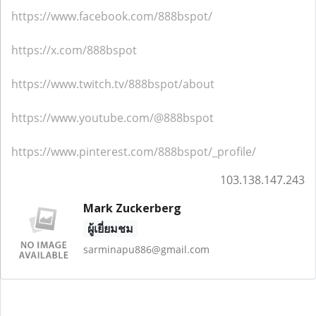
https://www.facebook.com/888bspot/
https://x.com/888bspot
https://www.twitch.tv/888bspot/about
https://www.youtube.com/@888bspot
https://www.pinterest.com/888bspot/_profile/
103.138.147.243
Mark Zuckerberg
ผู้เยี่ยมชม
sarminapu886@gmail.com