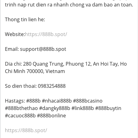
trinh nap rut dien ra nhanh chong va dam bao an toan.
Thong tin lien he:
Website:
https://888b.spot/
Email: support@888b.spot
Dia chi: 280 Quang Trung, Phuong 12, An Hoi Tay, Ho
Chi Minh 700000, Vietnam
So dien thoai: 0983254888
Hastags: #888b #nhacai888b #888bcasino
#888bthethao #dangky888b #link888b #888buytin
#cacuoc888b #888bonline
https://888b.spot/