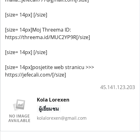
[size= 14px] [/size]
[size= 14px]Moj Threema ID:
https://threema.id/MUC2YP9R[/size]
[size= 14px] [/size]
[size= 14px]posjetite web stranicu >>>
https://jefecali.com/[/size]
45.141.123.203
Kola Lorexen
ผู้เยี่ยมชม
kolalorexen@gmail.com