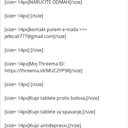
[size= 14px]NARUČITE ODMAH[/size]
[size= 14px] [/size]
[size= 14px]kontakt putem e-maila >>>
jefecali777@gmail.com[/size]
[size= 14px] [/size]
[size= 14px]Moj Threema ID:
https://threema.id/MUC2YP9R[/size]
[size= 14px] [/size]
[size= 14px]Kupi tablete protiv bolova,[/size]
[size= 14px]Kupi tablete za spavanje,[/size]
[size= 14px]Kupi antidepresiv,[/size]