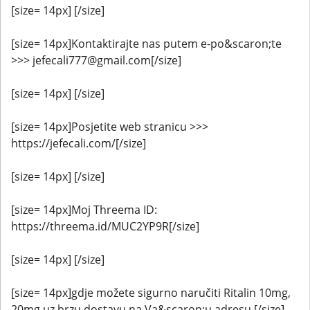
[size= 14px] [/size]
[size= 14px]Kontaktirajte nas putem e-po&scaron;te
>>> jefecali777@gmail.com[/size]
[size= 14px] [/size]
[size= 14px]Posjetite web stranicu >>>
https://jefecali.com/[/size]
[size= 14px] [/size]
[size= 14px]Moj Threema ID:
https://threema.id/MUC2YP9R[/size]
[size= 14px] [/size]
[size= 14px]gdje možete sigurno naručiti Ritalin 10mg,
20mg uz brzu dostavu na Va&scaron;u adresu.[/size]