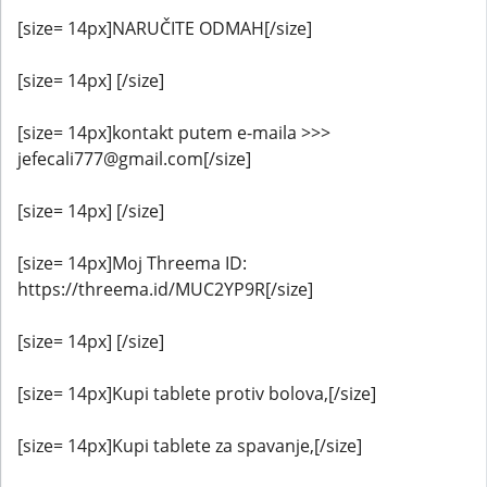
[size= 14px]NARUČITE ODMAH[/size]
[size= 14px] [/size]
[size= 14px]kontakt putem e-maila >>>
jefecali777@gmail.com[/size]
[size= 14px] [/size]
[size= 14px]Moj Threema ID:
https://threema.id/MUC2YP9R[/size]
[size= 14px] [/size]
[size= 14px]Kupi tablete protiv bolova,[/size]
[size= 14px]Kupi tablete za spavanje,[/size]