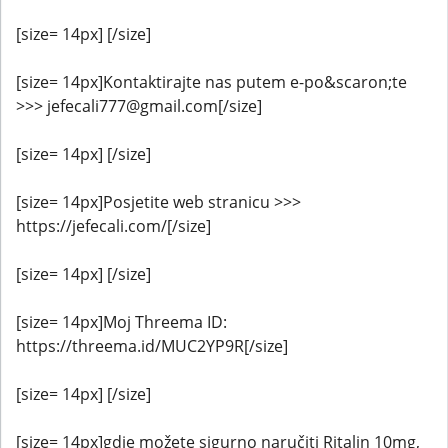
[size= 14px] [/size]
[size= 14px]Kontaktirajte nas putem e-po&scaron;te
>>> jefecali777@gmail.com[/size]
[size= 14px] [/size]
[size= 14px]Posjetite web stranicu >>>
https://jefecali.com/[/size]
[size= 14px] [/size]
[size= 14px]Moj Threema ID:
https://threema.id/MUC2YP9R[/size]
[size= 14px] [/size]
[size= 14px]gdje možete sigurno naručiti Ritalin 10mg,