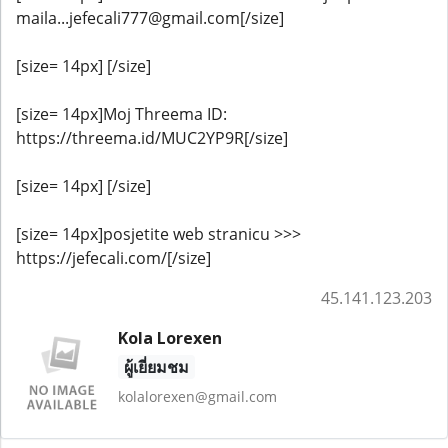
maila...jefecali777@gmail.com[/size]
[size= 14px] [/size]
[size= 14px]Moj Threema ID:
https://threema.id/MUC2YP9R[/size]
[size= 14px] [/size]
[size= 14px]posjetite web stranicu >>>
https://jefecali.com/[/size]
45.141.123.203
Kola Lorexen
ผู้เยี่ยมชม
kolalorexen@gmail.com