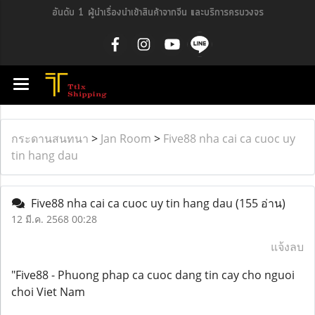
อันดับ 1 ผู้นำเรื่องนำเข้าสินค้าจากจีน และบริการครบวงจร
กระดานสนทนา
>
Jan Room
>
Five88 nha cai ca cuoc uy
tin hang dau
Five88 nha cai ca cuoc uy tin hang dau
(155 อ่าน)
12 มี.ค. 2568 00:28
แจ้งลบ
"Five88 - Phuong phap ca cuoc dang tin cay cho nguoi
choi Viet Nam