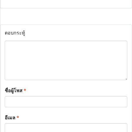
ตอบกระทู้
ชื่อผู้โพส
*
อีเมล
*