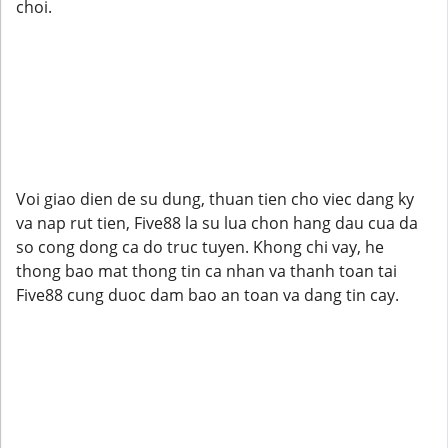
choi.
Voi giao dien de su dung, thuan tien cho viec dang ky
va nap rut tien, Five88 la su lua chon hang dau cua da
so cong dong ca do truc tuyen. Khong chi vay, he
thong bao mat thong tin ca nhan va thanh toan tai
Five88 cung duoc dam bao an toan va dang tin cay.