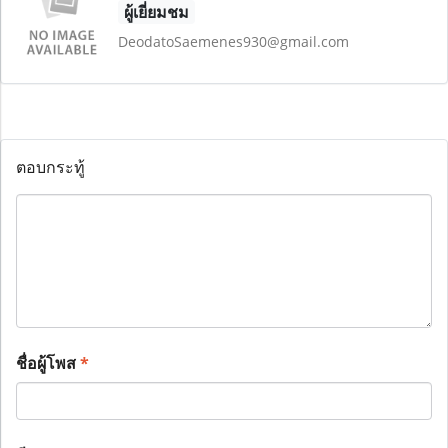
ผู้เยี่ยมชม
DeodatoSaemenes930@gmail.com
ตอบกระทู้
ชื่อผู้โพส
*