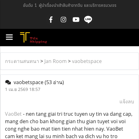
อันดับ 1 ผู้นำเรื่องนำเข้าสินค้าจากจีน และบริการครบวงจร
กระดานสนทนา
>
Jan Room
>
vaobetspace
vaobetspace
(53 อ่าน)
1 เม.ย 2569 18:57
แจ้งลบ
VaoBet
- nen tang giai tri truc tuyen uy tin va dang cap,
mang den cho ban khong gian thu gian tuyet voi voi
cong nghe bao mat tien tien nhat hien nay. VaoBet
cam ket mang lai su minh bach va dich vu ho tro