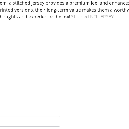
tem, a stitched jersey provides a premium feel and enhance
inted versions, their long-term value makes them a worthw
 thoughts and experiences below!
Stitched NFL JERSEY