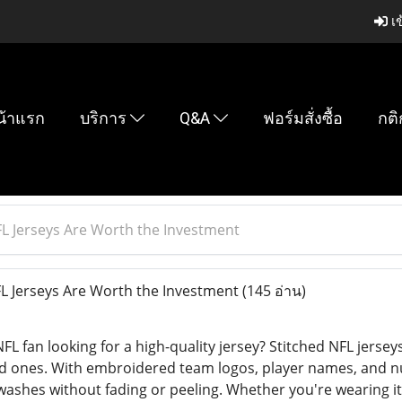
เข
น้าแรก
บริการ
Q&A
ฟอร์มสั่งซื้อ
กติ
L Jerseys Are Worth the Investment
L Jerseys Are Worth the Investment
(145 อ่าน)
FL fan looking for a high-quality jersey? Stitched NFL jersey
 ones. With embroidered team logos, player names, and nu
ashes without fading or peeling. Whether you're wearing it 