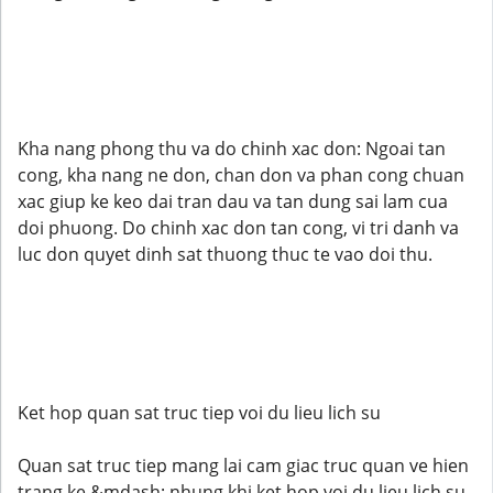
Kha nang phong thu va do chinh xac don: Ngoai tan
cong, kha nang ne don, chan don va phan cong chuan
xac giup ke keo dai tran dau va tan dung sai lam cua
doi phuong. Do chinh xac don tan cong, vi tri danh va
luc don quyet dinh sat thuong thuc te vao doi thu.
Ket hop quan sat truc tiep voi du lieu lich su
Quan sat truc tiep mang lai cam giac truc quan ve hien
trang ke &mdash; nhung khi ket hop voi du lieu lich su