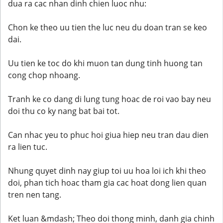
dua ra cac nhan dinh chien luoc nhu:
Chon ke theo uu tien the luc neu du doan tran se keo
dai.
Uu tien ke toc do khi muon tan dung tinh huong tan
cong chop nhoang.
Tranh ke co dang di lung tung hoac de roi vao bay neu
doi thu co ky nang bat bai tot.
Can nhac yeu to phuc hoi giua hiep neu tran dau dien
ra lien tuc.
Nhung quyet dinh nay giup toi uu hoa loi ich khi theo
doi, phan tich hoac tham gia cac hoat dong lien quan
tren nen tang.
Ket luan &mdash; Theo doi thong minh, danh gia chinh