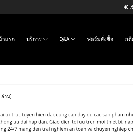
เข
น้าแรก
บริการ
Q&A
ฟอร์มสั่งซื้อ
กติ
 อ่าน)
iai tri truc tuyen hien dai, cung cap day du cac san pham nh
thong uu dai hap dan. Giao dien toi uu tren moi thiet bi, n
ng 24/7 mang den trai nghiem an toan va chuyen nghiep ch