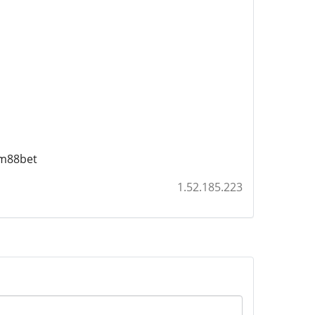
m88bet
1.52.185.223