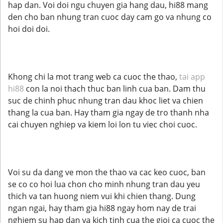
hap dan. Voi doi ngu chuyen gia hang dau, hi88 mang
den cho ban nhung tran cuoc day cam go va nhung co
hoi doi doi.
Khong chi la mot trang web ca cuoc the thao,
tai app
hi88
con la noi thach thuc ban linh cua ban. Dam thu
suc de chinh phuc nhung tran dau khoc liet va chien
thang la cua ban. Hay tham gia ngay de tro thanh nha
cai chuyen nghiep va kiem loi lon tu viec choi cuoc.
Voi su da dang ve mon the thao va cac keo cuoc, ban
se co co hoi lua chon cho minh nhung tran dau yeu
thich va tan huong niem vui khi chien thang. Dung
ngan ngai, hay tham gia hi88 ngay hom nay de trai
nghiem su hap dan va kich tinh cua the gioi ca cuoc the