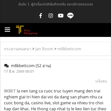
อันดับ 1 ผู้นำเรื่องนำเข้าสินค้าจากจีน และบริการครบวงจร
กระดานสนทนา
>
Jan Room
>
m8kbettcom
m8kbettcom
(52 อ่าน)
17 มี.ค. 2569 00:01
แจ้งลบ
8KBET
la nen tang ca cuoc truc tuyen mang den trai
nghiem giai tri hien dai voi da dang san pham nhu ca
cuoc bong da, casino live, slot game va nhieu tro choi
hap dan khac. He thong cap nhat ty le keo lien tuc theo