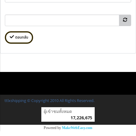
ตอบกลับ
ttlxshipping © Copyright 2010 All Rights Reserved.
ผู้เข้าชมทั้งหมด
17,226,675
Powered by
MakeWebEasy.com