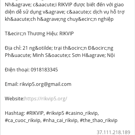
Nh&agrave; c&aacute;i RIKVIP được biết đến với giao
diện dễ sử dụng v&agrave; c&aacute;c dịch vụ hỗ trợ
kh&aacute;ch h&agrave;ng chuy&ecirc;n nghiệp
T&ecirc;n Thương Hiệu: RIKVIP
Địa chỉ: 21 ng&otilde; trại th&ocirc;n Đ&ocirc;ng
Ph&uacute; Minh S&oacute;c Sơn H&agrave; Nội
Điện thoại: 0918183345
Email: rikvip5.org@gmail.com
Website:
https://rikvip5.org/
Hashtag: #RIKVIP, #rikvip5 #casino_rikvip,
#ca_cuoc_rikvip, #nha_cai_rikvip, #the_thao_rikvip
37.111.218.189