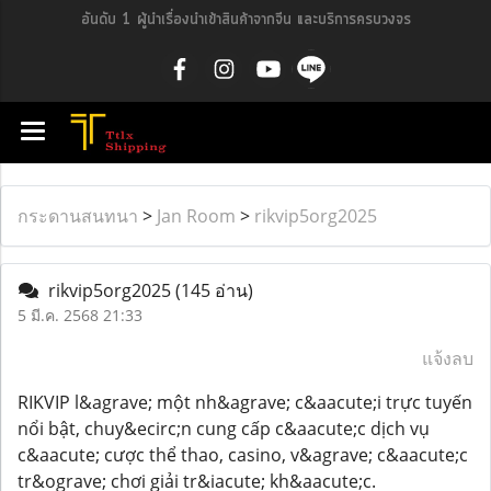
อันดับ 1 ผู้นำเรื่องนำเข้าสินค้าจากจีน และบริการครบวงจร
กระดานสนทนา
>
Jan Room
>
rikvip5org2025
rikvip5org2025
(145 อ่าน)
5 มี.ค. 2568 21:33
แจ้งลบ
RIKVIP l&agrave; một nh&agrave; c&aacute;i trực tuyến
nổi bật, chuy&ecirc;n cung cấp c&aacute;c dịch vụ
c&aacute; cược thể thao, casino, v&agrave; c&aacute;c
tr&ograve; chơi giải tr&iacute; kh&aacute;c.