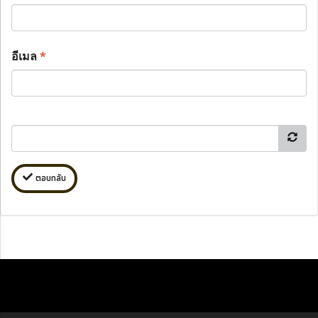
อีเมล
*
ตอบกลับ