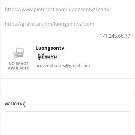
https://www.pinterest.com/luongsontvz1com/
https://gravatar.com/luongsontvz1com
171.245.66.77
Luongsontv
ผู้เยี่ยมชม
acevedobaarts@gmail.com
ตอบกระทู้