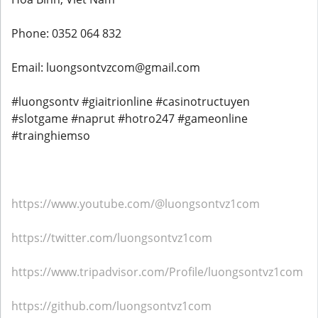
Phone: 0352 064 832
Email: luongsontvzcom@gmail.com
#luongsontv #giaitrionline #casinotructuyen
#slotgame #naprut #hotro247 #gameonline
#trainghiemso
https://www.youtube.com/@luongsontvz1com
https://twitter.com/luongsontvz1com
https://www.tripadvisor.com/Profile/luongsontvz1com
https://github.com/luongsontvz1com