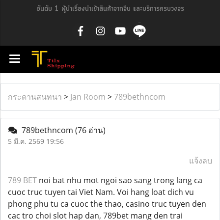
อันดับ 1 ผู้นำเรื่องนำเข้าสินค้าจากจีน และบริการครบวงจร
กระดานสนทนา
>
Jan Room
>
789bethncom
789bethncom
(76 อ่าน)
5 มี.ค. 2569 19:56
แจ้งลบ
789 BET
noi bat nhu mot ngoi sao sang trong lang ca
cuoc truc tuyen tai Viet Nam. Voi hang loat dich vu
phong phu tu ca cuoc the thao, casino truc tuyen den
cac tro choi slot hap dan, 789bet mang den trai