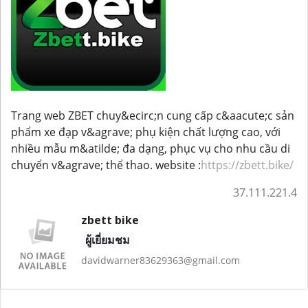
Trang web ZBET chuy&ecirc;n cung cấp c&aacute;c sản
phẩm xe đạp v&agrave; phụ kiện chất lượng cao, với
nhiều mẫu m&atilde; đa dạng, phục vụ cho nhu cầu di
chuyển v&agrave; thể thao. website :
https://zbett.bike/
37.111.221.4
zbett bike
ผู้เยี่ยมชม
davidwarner83629363@gmail.com