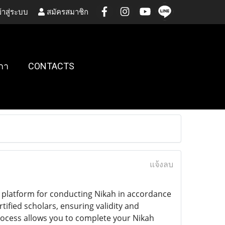
้าสู่ระบบ
สมัครสมาชิก
กา
CONTACTS
แจ้งลบ
d platform for conducting Nikah in accordance
tified scholars, ensuring validity and
rocess allows you to complete your Nikah