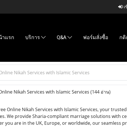
เข
น้าแรก
บริการ
Q&A
ฟอร์มสั่งซื้อ
กติ
nline Nikah Services with Islamic Services
line Nikah Services with Islamic Services
(144 อ่าน)
ree Online Nikah Services with Islamic Services, your truste
les. We provide Sharia-compliant marriage solutions with cer
er you are in the UK, Europe, or worldwide, our seamless p