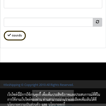
ตอบกลับ
ttlxshipping © Copyright 2010 All Rights Reserved.
ผู้เข้าชมทั้งหมด
เว็บไซต์นี้มีการใช้งานคุกกี้ เพื่อเพิ่มประสิทธิภาพและประสบการณ์ที่ดีใน
17,248,342
การใช้งานเว็บไซต์ของท่าน ท่านสามารถอ่านรายละเอียดเพิ่มเติมได้ที่
นโยบายความเป็นส่วนตัว
และ
นโยบายคุกกี้
Powered by
MakeWebEasy.com