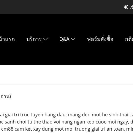
เข
น้าแรก
บริการ
Q&A
ฟอร์มสั่งซื้อ
กติ
 อ่าน)
ai giai tri truc tuyen hang dau, mang den mot he sinh thai 
c sanh choi tu the thao voi hang ngan keo cuoc moi ngay, d
 cm88 cam ket xay dung mot moi truong giai tri an toan, m