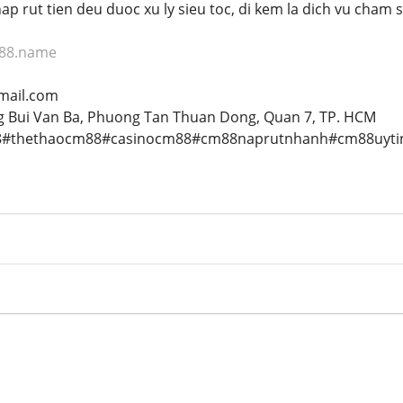
ap rut tien deu duoc xu ly sieu toc, di kem la dich vu cham
m88.name
mail.com
ng Bui Van Ba, Phuong Tan Thuan Dong, Quan 7, TP. HCM
#thethaocm88#casinocm88#cm88naprutnhanh#cm88uyt