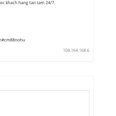
 soc khach hang tan tam 24/7.
in#cm88nohu
104.164.168.6