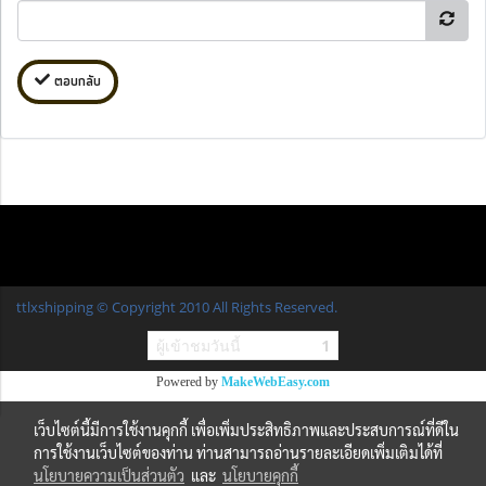
ตอบกลับ
ttlxshipping © Copyright 2010 All Rights Reserved.
ผู้เข้าชมวันนี้
1
Powered by
MakeWebEasy.com
เว็บไซต์นี้มีการใช้งานคุกกี้ เพื่อเพิ่มประสิทธิภาพและประสบการณ์ที่ดีใน
การใช้งานเว็บไซต์ของท่าน ท่านสามารถอ่านรายละเอียดเพิ่มเติมได้ที่
นโยบายความเป็นส่วนตัว
และ
นโยบายคุกกี้