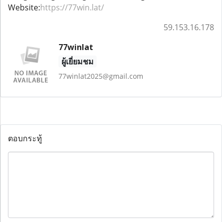
Website:
https://77win.lat/
59.153.16.178
77winlat
ผู้เยี่ยมชม
77winlat2025@gmail.com
ตอบกระทู้